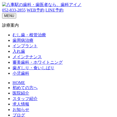
052-833-2855
WEB予約
LINE予約
MENU
診療案内
むし歯・根管治療
歯周病治療
インプラント
入れ歯
メインテナンス
審美歯科・ホワイトニング
歯ぎしり・食いしばり
小児歯科
HOME
初めての方へ
医院紹介
スタッフ紹介
求人情報
お知らせ
ブログ