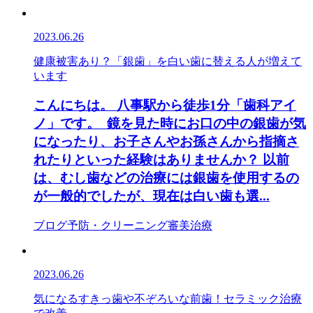
2023.06.26
健康被害あり？「銀歯」を白い歯に替える人が増えて
います
こんにちは。 八事駅から徒歩1分「歯科アイ
ノ」です。 鏡を見た時にお口の中の銀歯が気
になったり、お子さんやお孫さんから指摘さ
れたりといった経験はありませんか？ 以前
は、むし歯などの治療には銀歯を使用するの
が一般的でしたが、現在は白い歯も選...
ブログ
予防・クリーニング
審美治療
2023.06.26
気になるすきっ歯や不ぞろいな前歯！セラミック治療