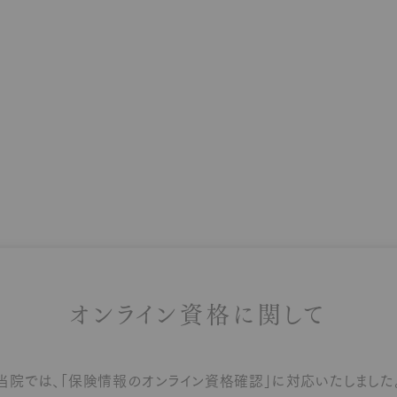
予防・クリー
【オーラルフレイル対策】
ニング
歯周病
2026.08.05
【お盆期間の休診について】
お知らせ
2026.06.18
新しい検査もみんなで学ぶ。歯
お知らせ
オンライン資格に関して
当院では、「保険情報のオンライン資格確認」に対応いたしました