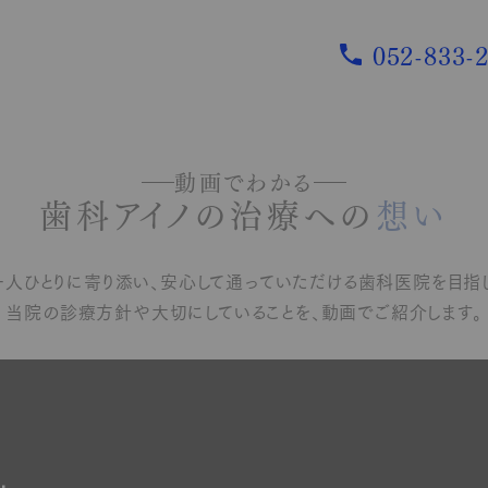
052-833-
診療案内
動画でわかる
歯科アイノの治療への
想い
むし歯・根管治療
歯周病治療
インプラント
入れ歯
メインテナンス
一人ひとりに寄り添い、安心して通っていただける歯科医院を目指し
審美歯科・ホワイトニング
歯ぎしり・食いしばり
当院の診療方針や大切にしていることを、動画でご紹介します。
小児歯科