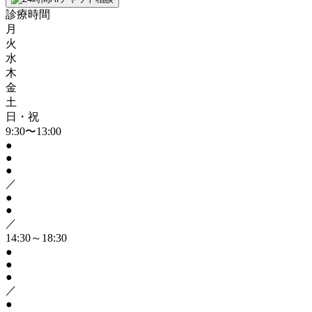
診療時間
月
火
水
木
金
土
日・祝
9:30〜13:00
●
●
●
／
●
●
／
14:30～18:30
●
●
●
／
●