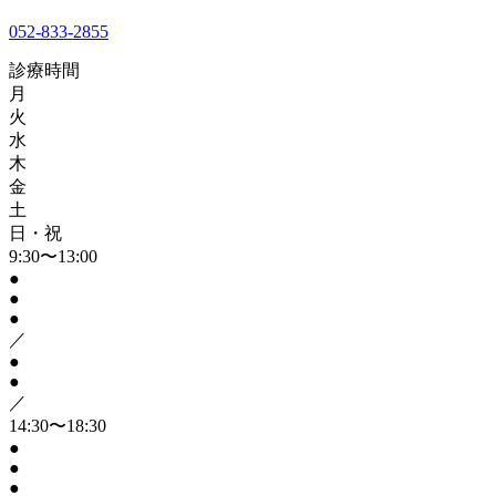
052-833-2855
診療時間
月
火
水
木
金
土
日・祝
9:30〜13:00
●
●
●
／
●
●
／
14:30〜18:30
●
●
●