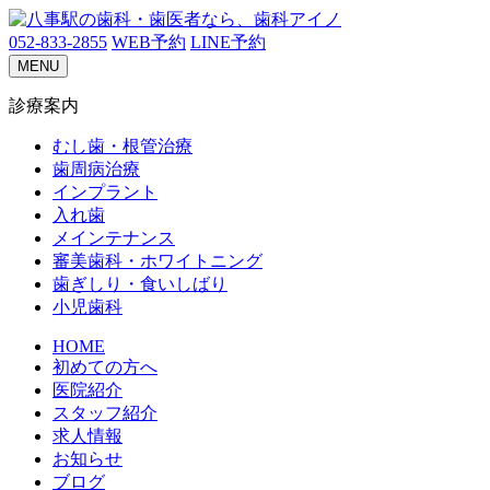
052-833-2855
WEB予約
LINE予約
MENU
診療案内
むし歯・根管治療
歯周病治療
インプラント
入れ歯
メインテナンス
審美歯科・ホワイトニング
歯ぎしり・食いしばり
小児歯科
HOME
初めての方へ
医院紹介
スタッフ紹介
求人情報
お知らせ
ブログ