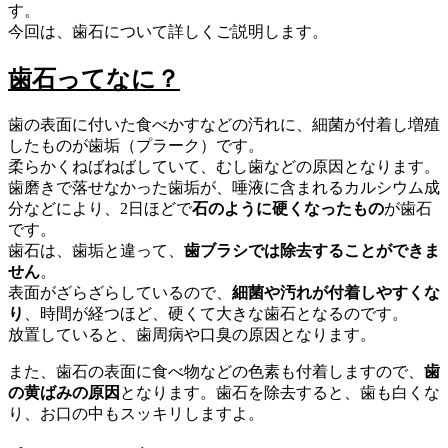
す。
今回は、歯石について詳しくご説明します。
歯石ってなに？
歯の表面に付いた食べかすなどの汚れに、細菌が付着し増殖
したものが歯垢（プラーク）です。
柔らかくねばねばしていて、むし歯などの原因となります。
歯磨きで落せなかった歯垢が、唾液に含まれるカルシウム成
分などにより、2日ほどで
石のように硬くなったもの
が歯石
です。
歯石は、歯垢と違って、
歯ブラシでは除去することができま
せん
。
表面がざらざらしているので、
細菌や汚れが付着しやすくな
り
、時間が経つほど、硬くて大きな歯石となるのです。
放置していると、歯周病や口臭の原因となります。
また、歯石の表面に食べ物などの色素も付着しますので、
歯
の黄ばみの原因
となります。歯石を除去すると、歯も白くな
り、お口の中もスッキリしますよ。