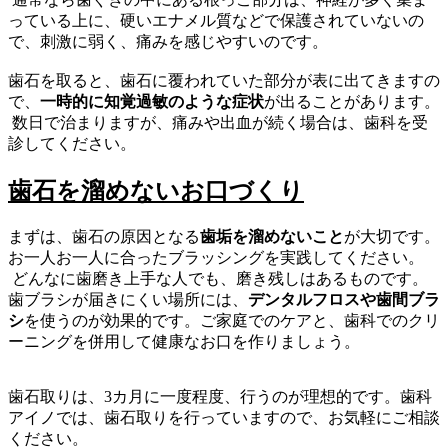
っている上に、硬いエナメル質などで保護されていないの
で、刺激に弱く、痛みを感じやすいのです。
歯石を取ると、歯石に覆われていた部分が表に出てきますの
で、
一時的に知覚過敏のような症状
が出ることがあります。
数日で治まりますが、痛みや出血が続く場合は、歯科を受
診してください。
歯石を溜めないお口づくり
まずは、歯石の原因となる
歯垢を溜めないこと
が大切です。
お一人お一人に合ったブラッシングを実践してください。
どんなに歯磨き上手な人でも、磨き残しはあるものです。
歯ブラシが届きにくい場所には、
デンタルフロスや歯間ブラ
シ
を使うのが効果的です。ご家庭でのケアと、歯科でのクリ
ーニングを併用して健康なお口を作りましょう。
歯石取りは、3カ月に一度程度、行うのが理想的です。歯科
アイノでは、歯石取りを行っていますので、お気軽にご相談
ください。